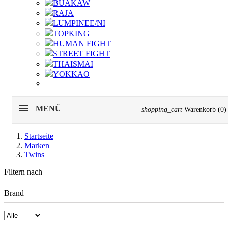
BUAKAW
RAJA
LUMPINEE/NI
TOPKING
HUMAN FIGHT
STREET FIGHT
THAISMAI
YOKKAO
MENÜ
shopping_cart
Warenkorb
(0)
Startseite
Marken
Twins
Filtern nach
Brand