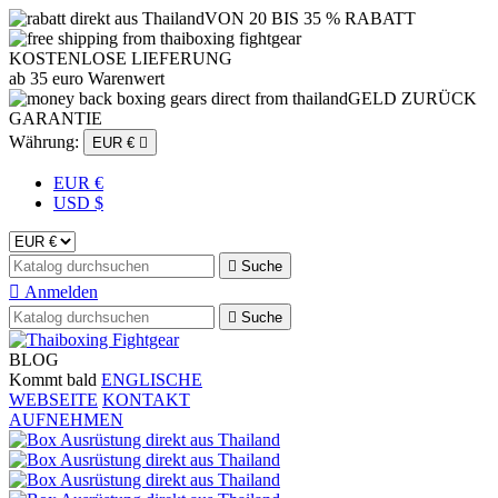
VON 20 BIS 35 % RABATT
KOSTENLOSE LIEFERUNG
ab 35 euro Warenwert
GELD ZURÜCK
GARANTIE
Währung:
EUR €

EUR €
USD $

Suche

Anmelden

Suche
BLOG
Kommt bald
ENGLISCHE
WEBSEITE
KONTAKT
AUFNEHMEN