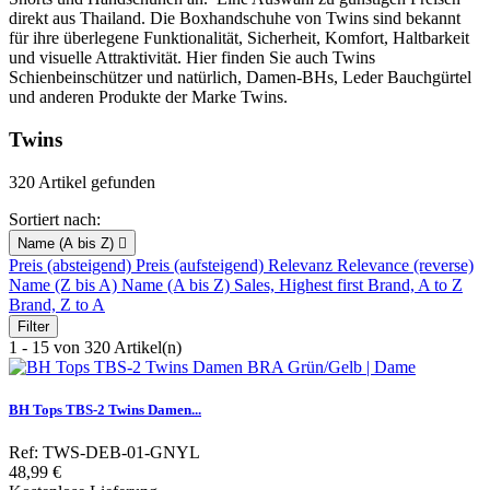
direkt aus Thailand. Die Boxhandschuhe von Twins sind bekannt
für ihre überlegene Funktionalität, Sicherheit, Komfort, Haltbarkeit
und visuelle Attraktivität. Hier finden Sie auch Twins
Schienbeinschützer und natürlich, Damen-BHs, Leder Bauchgürtel
und anderen Produkte der Marke Twins.
Twins
320 Artikel gefunden
Sortiert nach:
Name (A bis Z)

Preis (absteigend)
Preis (aufsteigend)
Relevanz
Relevance (reverse)
Name (Z bis A)
Name (A bis Z)
Sales, Highest first
Brand, A to Z
Brand, Z to A
Filter
1 - 15 von 320 Artikel(n)
BH Tops TBS-2 Twins Damen...
Ref: TWS-DEB-01-GNYL
Preis
48,99 €