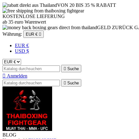
VON 20 BIS 35 % RABATT
KOSTENLOSE LIEFERUNG
ab 35 euro Warenwert
GELD ZURÜCK G
Währung:
EUR €

EUR €
USD $

Suche

Anmelden

Suche
BLOG