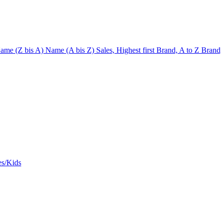
ame (Z bis A)
Name (A bis Z)
Sales, Highest first
Brand, A to Z
Brand