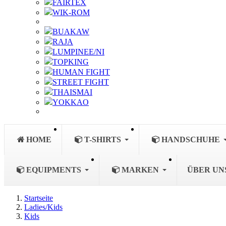
FAIRTEX
WIK-ROM
BUAKAW
RAJA
LUMPINEE/NI
TOPKING
HUMAN FIGHT
STREET FIGHT
THAISMAI
YOKKAO
HOME
T-SHIRTS
HANDSCHUHE
EQUIPMENTS
MARKEN
ÜBER UN
Startseite
Ladies/Kids
Kids