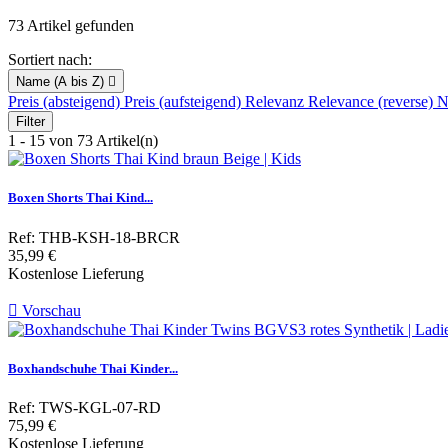
73 Artikel gefunden
Sortiert nach:
Name (A bis Z)

Preis (absteigend)
Preis (aufsteigend)
Relevanz
Relevance (reverse)
N
Filter
1 - 15 von 73 Artikel(n)
Boxen Shorts Thai Kind...
Ref: THB-KSH-18-BRCR
Preis
35,99 €
Kostenlose Lieferung

Vorschau
Boxhandschuhe Thai Kinder...
Ref: TWS-KGL-07-RD
Preis
75,99 €
Kostenlose Lieferung