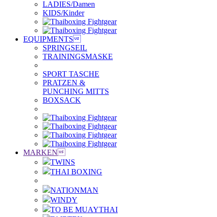
LADIES/Damen
KIDS/Kinder
EQUIPMENTS

SPRINGSEIL
TRAININGSMASKE
SPORT TASCHE
PRATZEN &
PUNCHING MITTS
BOXSACK
MARKEN

TWINS
THAI BOXING
NATIONMAN
WINDY
TO BE MUAYTHAI