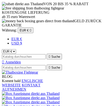
VON 20 BIS 35 % RABATT
KOSTENLOSE LIEFERUNG
ab 35 euro Warenwert
GELD ZURÜCK
GARANTIE
Währung:
EUR €

EUR €
USD $

Suche

Anmelden

Suche
BLOG
Kommt bald
ENGLISCHE
WEBSEITE
KONTAKT
AUFNEHMEN