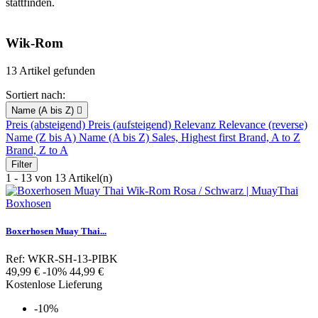
stattfinden.
Wik-Rom
13 Artikel gefunden
Sortiert nach:
Name (A bis Z)

Preis (absteigend)
Preis (aufsteigend)
Relevanz
Relevance (reverse)
Name (Z bis A)
Name (A bis Z)
Sales, Highest first
Brand, A to Z
Brand, Z to A
Filter
1 - 13 von 13 Artikel(n)
Boxerhosen Muay Thai...
Ref: WKR-SH-13-PIBK
Verkaufspreis
Preis
49,99 €
-10%
44,99 €
Kostenlose Lieferung
-10%