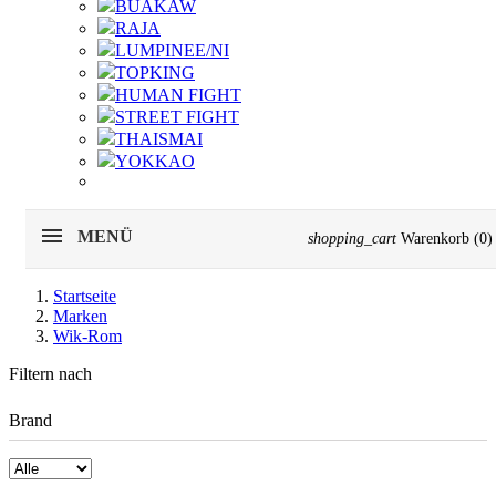
BUAKAW
RAJA
LUMPINEE/NI
TOPKING
HUMAN FIGHT
STREET FIGHT
THAISMAI
YOKKAO
MENÜ
shopping_cart
Warenkorb
(0)
Startseite
Marken
Wik-Rom
Filtern nach
Brand