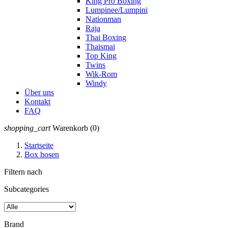
King Pro Boxing
Lumpinee/Lumpini
Nationman
Raja
Thai Boxing
Thaismai
Top King
Twins
Wik-Rom
Windy
Über uns
Kontakt
FAQ
shopping_cart
Warenkorb
(0)
Startseite
Box hosen
Filtern nach
Subcategories
Brand