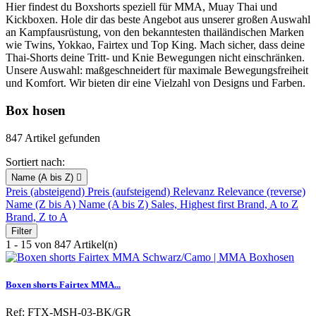
Hier findest du Boxshorts speziell für MMA, Muay Thai und
Kickboxen. Hole dir das beste Angebot aus unserer großen Auswahl
an Kampfausrüstung, von den bekanntesten thailändischen Marken
wie Twins, Yokkao, Fairtex und Top King. Mach sicher, dass deine
Thai-Shorts deine Tritt- und Knie Bewegungen nicht einschränken.
Unsere Auswahl: maßgeschneidert für maximale Bewegungsfreiheit
und Komfort. Wir bieten dir eine Vielzahl von Designs und Farben.
Box hosen
847 Artikel gefunden
Sortiert nach:
Name (A bis Z)

Preis (absteigend)
Preis (aufsteigend)
Relevanz
Relevance (reverse)
Name (Z bis A)
Name (A bis Z)
Sales, Highest first
Brand, A to Z
Brand, Z to A
Filter
1 - 15 von 847 Artikel(n)
Boxen shorts Fairtex MMA...
Ref: FTX-MSH-03-BK/GR