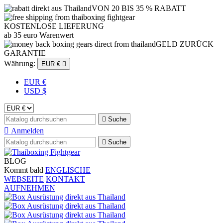
VON 20 BIS 35 % RABATT
KOSTENLOSE LIEFERUNG
ab 35 euro Warenwert
GELD ZURÜCK
GARANTIE
Währung:
EUR €

EUR €
USD $

Suche

Anmelden

Suche
BLOG
Kommt bald
ENGLISCHE
WEBSEITE
KONTAKT
AUFNEHMEN