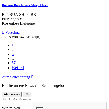
Buakaw Banchamek Muay Thai...
Ref: BUA-SH-06-BK
Preis
53,99 €
Kostenlose Lieferung

Vorschau
1 - 15 von 847 Artikel(n)
1
2
3
…
57
Weiter

Zum Seitenanfang

Erhalte unsere News und Sonderangebote
Wir im Netz