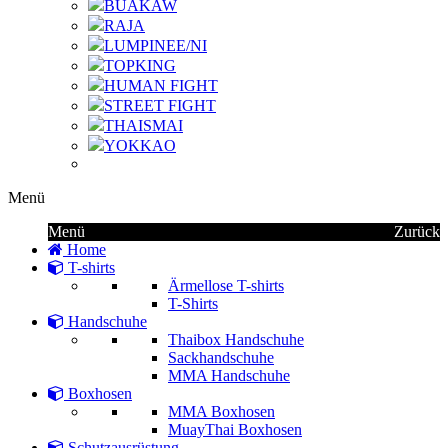
BUAKAW
RAJA
LUMPINEE/NI
TOPKING
HUMAN FIGHT
STREET FIGHT
THAISMAI
YOKKAO
Menü
Menü
Zurück
Home
T-shirts
Ärmellose T-shirts
T-Shirts
Handschuhe
Thaibox Handschuhe
Sackhandschuhe
MMA Handschuhe
Boxhosen
MMA Boxhosen
MuayThai Boxhosen
Schutzausrüstung