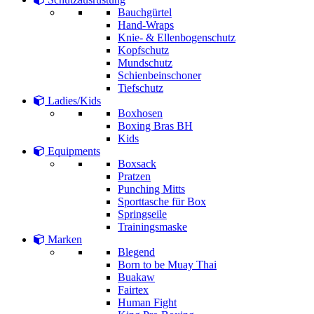
Bauchgürtel
Hand-Wraps
Knie- & Ellenbogenschutz
Kopfschutz
Mundschutz
Schienbeinschoner
Tiefschutz
Ladies/Kids
Boxhosen
Boxing Bras BH
Kids
Equipments
Boxsack
Pratzen
Punching Mitts
Sporttasche für Box
Springseile
Trainingsmaske
Marken
Blegend
Born to be Muay Thai
Buakaw
Fairtex
Human Fight